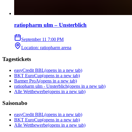
ratiopharm ulm – Unsterblich
September 11
7:00 PM
Location
:
ratiopharm arena
Tagestickets
easyCredit BBL
(opens in a new tab)
BKT EuroCup
(opens in a new tab)
Barmer ProA
(opens in a new tab)
ratiopharm ulm - Unsterblich
(opens in a new tab)
Alle Wettbewerbe
(opens in a new tab)
Saisonabo
easyCredit BBL
(opens in a new tab)
BKT EuroCup
(opens in a new tab)
Alle Wettbewerbe
(opens in a new tab)